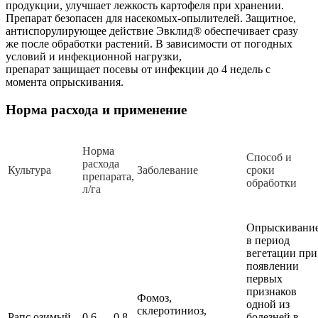
продукции, улучшает лежкость картофеля при хранении.
Препарат безопасен для насекомых-опылителей. Защитное,
антиспорулирующее действие Эвклид® обеспечивает сразу
же после обработки растений. В зависимости от погодных
условий и инфекционной нагрузки,
препарат защищает посевы от инфекции до 4 недель с
момента опрыскивания.
Норма расхода и применение
Норма
Способ и
расхода
Культура
Заболевание
сроки
препарата,
обработки
л/га
Опрыскивани
в период
вегетации при
появлении
первых
признаков
Фомоз,
одной из
склеротиниоз,
Рапс озимый
0,6 — 0,8
болезней в