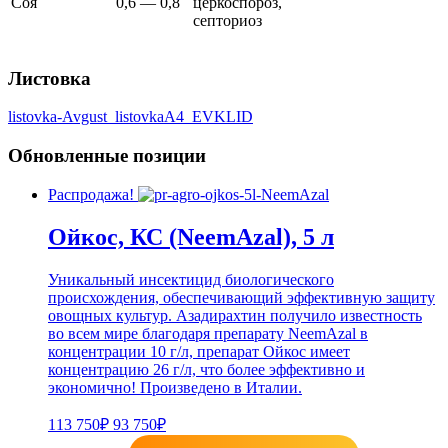
Соя
0,6 — 0,8
церкоспороз,
септориоз
Листовка
listovka-Avgust_listovkaA4_EVKLID
Обновленные позиции
Распродажа!
Ойкос, КС (NeemAzal), 5 л
Уникальный инсектицид биологического
происхождения, обеспечивающий эффективную защиту
овощных культур. Азадирахтин получило известность
во всем мире благодаря препарату NeemAzal в
концентрации 10 г/л, препарат Ойкос имеет
концентрацию 26 г/л, что более эффективно и
экономично! Произведено в Италии.
113 750₽
93 750₽