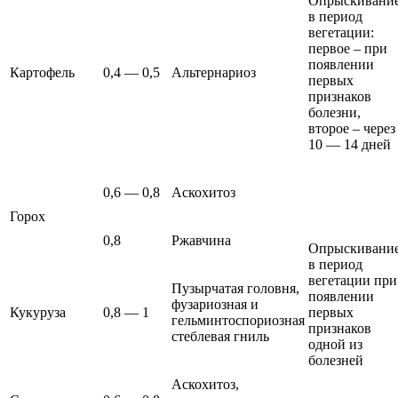
Опрыскивани
в период
вегетации:
первое – при
появлении
Картофель
0,4 — 0,5
Альтернариоз
первых
признаков
болезни,
второе – через
10 — 14 дней
0,6 — 0,8
Аскохитоз
Горох
0,8
Ржавчина
Опрыскивани
в период
вегетации при
Пузырчатая головня,
появлении
фузариозная и
Кукуруза
0,8 — 1
первых
гельминтоспориозная
признаков
стеблевая гниль
одной из
болезней
Аскохитоз,