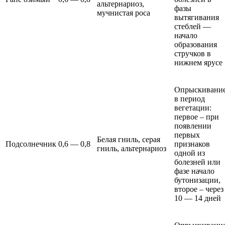
альтернариоз,
фазы
мучнистая роса
вытягивания
стеблей —
начало
образования
стручков в
нижнем ярусе
Опрыскивани
в период
вегетации:
первое – при
появлении
первых
Белая гниль, серая
Подсолнечник
0,6 — 0,8
признаков
гниль, альтернариоз
одной из
болезней или
фазе начало
бутонизации,
второе – через
10 — 14 дней