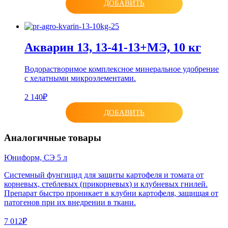
ДОБАВИТЬ
Акварин 13, 13-41-13+МЭ, 10 кг
Водорастворимое комплексное минеральное удобрение
с хелатными микроэлементами.
2 140₽
ДОБАВИТЬ
Аналогичные товары
Юниформ, СЭ 5 л
Системный фунгицид для защиты картофеля и томата от
корневых, стеблевых (прикорневых) и клубневых гнилей.
Препарат быстро проникает в клубни картофеля, защищая от
патогенов при их внедрении в ткани.
7 012₽