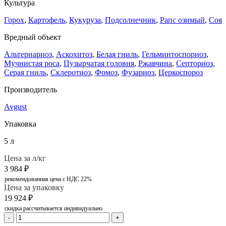
Культура
Горох
,
Картофель
,
Кукуруза
,
Подсолнечник
,
Рапс озимый
,
Соя
Вредный объект
Альтернариоз
,
Аскохитоз
,
Белая гниль
,
Гельминтоспориоз
,
Мучнистая роса
,
Пузырчатая головня
,
Ржавчина
,
Септориоз
,
Серая гниль
,
Склеротиоз
,
Фомоз
,
Фузариоз
,
Церкоспороз
Производитель
Avgust
Упаковка
5 л
Цена за л/кг
3 984
₽
рекомендованная цена с НДС 22%
Цена за упаковку
19 924
₽
скидка рассчитывается индивидуально
-
+