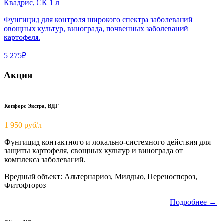
Квадрис, СК 1 л
Фунгицид для контроля широкого спектра заболеваний
овощных культур, винограда, почвенных заболеваний
картофеля.
5 275₽
Акция
Копфорс Экстра, ВДГ
1 950
руб/л
Фунгицид контактного и локально-системного действия для
защиты картофеля, овощных культур и винограда от
комплекса заболеваний.
Вредный объект: Альтернариоз, Милдью, Переноспороз,
Фитофтороз
Подробнее →