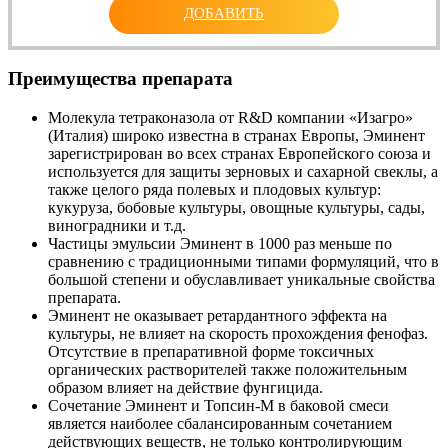
ДОБАВИТЬ
Преимущества препарата
Молекула тетраконазола от R&D компании «Изагро»
(Италия) широко известна в странах Европы, Эминент
зарегистрирован во всех странах Европейского союза и
используется для защиты зерновых и сахарной свеклы, а
также целого ряда полевых и плодовых культур:
кукуруза, бобовые культуры, овощные культуры, сады,
виноградники и т.д.
Частицы эмульсии Эминент в 1000 раз меньше по
сравнению с традиционными типами формуляций, что в
большой степени и обуславливает уникальные свойства
препарата.
Эминент не оказывает ретардантного эффекта на
культуры, не влияет на скорость прохождения фенофаз.
Отсутствие в препаративной форме токсичных
органических растворителей также положительным
образом влияет на действие фунгицида.
Сочетание Эминент и Топсин-М в баковой смеси
является наиболее сбалансированным сочетанием
действующих веществ, не только контролирующим