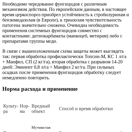
Необходимо чередование фунгицидов с различным
механизмом действия. По европейским данным, в настоящее
время церкоспороз приобрел устойчивость к стробилуринам и
бензимидазолам (в Европе), к триазолам чувствительность
патогена значительно снижена. Очевидна необходимость
применения системных фунгицидов совместно с
контактными: дитиокарбаматы (манкоцеб, метирам) либо с
препаратами группы меди.
В связи с вышеизложенным схема защиты может выглядеть
так: первая обработка профилактически Топсин-М, КС 1 л/га
+ Манфил, СП (2 кг/га), вторая обработка с разрывом 14-20
дней: Эминент 0,8 л/га + Манфил 2 кг/га. При сильных
осадках после применения фунгицидов обработку следует
немедленно повторить.
Норма расхода и применение
Куль­ту­
Нор­
Вред­ный
Спо­соб и вре­мя об­ра­бот­ки
ра
ма
объ­ект
Мучнистая