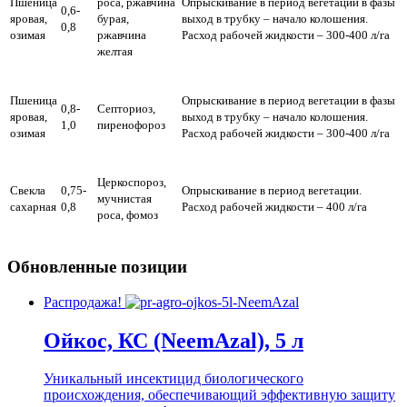
Пшеница
роса, ржавчина
Опрыскивание в период вегетации в фазы
0,6-
яровая,
бурая,
выход в трубку – начало колошения.
0,8
озимая
ржавчина
Расход рабочей жидкости – 300-400 л/га
желтая
Пшеница
Опрыскивание в период вегетации в фазы
0,8-
Септориоз,
яровая,
выход в трубку – начало колошения.
1,0
пиренофороз
озимая
Расход рабочей жидкости – 300-400 л/га
Церкоспороз,
Свекла
0,75-
Опрыскивание в период вегетации.
мучнистая
сахарная
0,8
Расход рабочей жидкости – 400 л/га
роса, фомоз
Обновленные позиции
Распродажа!
Ойкос, КС (NeemAzal), 5 л
Уникальный инсектицид биологического
происхождения, обеспечивающий эффективную защиту