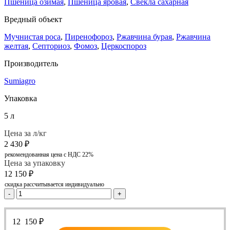
Пшеница озимая
,
Пшеница яровая
,
Свекла сахарная
Вредный объект
Мучнистая роса
,
Пиренофороз
,
Ржавчина бурая
,
Ржавчина
желтая
,
Септориоз
,
Фомоз
,
Церкоспороз
Производитель
Sumiagro
Упаковка
5 л
Цена за л/кг
2 430
₽
рекомендованная цена с НДС 22%
Цена за упаковку
12 150
₽
скидка рассчитывается индивидуально
-
+
12 150
₽