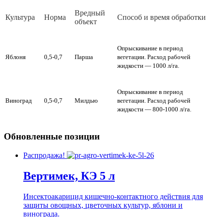
Вред­ный
Куль­ту­ра
Нор­ма
Спо­соб и вре­мя об­ра­бот­ки
объ­ект
Опрыскивание в период
Яблоня
0,5-0,7
Парша
вегетации. Расход рабочей
жидкости — 1000 л/га.
Опрыскивание в период
Виноград
0,5-0,7
Милдью
вегетации. Расход рабочей
жидкости — 800-1000 л/га.
Обновленные позиции
Распродажа!
Вертимек, КЭ 5 л
Инсектоакарицид кишечно-контактного действия для
защиты овощных, цветочных культур, яблони и
винограда.