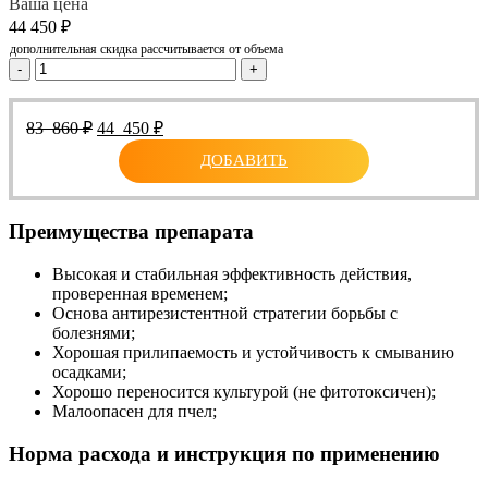
Ваша цена
44 450
₽
дополнительная скидка рассчитывается от объема
-
+
Первоначальная
Текущая
83 860
₽
44 450
₽
цена
цена:
ДОБАВИТЬ
составляла
44
83
450 ₽.
860 ₽.
Преимущества препарата
Высокая и стабильная эффективность действия,
проверенная временем;
Основа антирезистентной стратегии борьбы с
болезнями;
Хорошая прилипаемость и устойчивость к смыванию
осадками;
Хорошо переносится культурой (не фитотоксичен);
Малоопасен для пчел;
Норма расхода и инструкция по применению