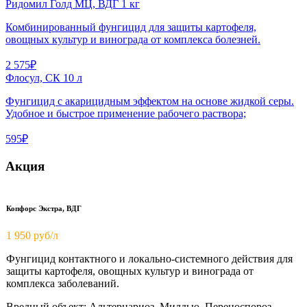
Ридомил Голд МЦ, ВДГ 1 кг
Комбинированный фунгицид для защиты картофеля,
овощных культур и винограда от комплекса болезней.
2 575₽
Флосул, СК 10 л
Фунгицид с акарицидным эффектом на основе жидкой серы.
Удобное и быстрое применение рабочего раствора;
595₽
Акция
Копфорс Экстра, ВДГ
1 950
руб/л
Фунгицид контактного и локально-системного действия для
защиты картофеля, овощных культур и винограда от
комплекса заболеваний.
Вредный объект: Альтернариоз, Милдью, Переноспороз,