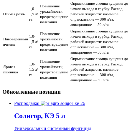
Опрыскивание с конца кущения до
Повышение
1,0-
начала выхода в трубку. Расход
урожайности,
Озимая рожь
1,5 л/
рабочей жидкости: наземное
предотвращение
га
опрыскивание — 300 л/га,
полегания
авиационное — 50 л/га
Опрыскивание с конца кущения до
Повышение
1,0-
начала выхода в трубку. Расход
Пивоваренный
урожайности,
1,5 л/
рабочей жидкости: наземное
ячмень
предотвращение
га
опрыскивание — 300 л/га,
полегания
авиационное — 50 л/га
Опрыскивание с конца кущения до
Повышение
1,0-
начала выхода в трубку. Расход
Яровая
урожайности,
1,5 л/
рабочей жидкости: наземное
пшеница
предотвращение
га
опрыскивание — 300 л/га,
полегания
авиационное — 50 л/га
Обновленные позиции
Распродажа!
Солигор, КЭ 5 л
Универсальный системный фунгицид