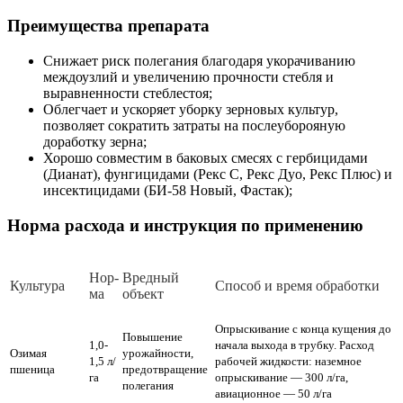
Преимущества препарата
Снижает риск полегания благодаря укорачиванию
междоузлий и увеличению прочности стебля и
выравненности стеблестоя;
Облегчает и ускоряет уборку зерновых культур,
позволяет сократить затраты на послеуборояную
доработку зерна;
Хорошо совместим в баковых смесях с гербицидами
(Дианат), фунгицидами (Рекс С, Рекс Дуо, Рекс Плюс) и
инсектицидами (БИ-58 Новый, Фастак);
Норма расхода и инструкция по применению
Нор­
Вред­ный
Куль­ту­ра
Спо­соб и вре­мя об­ра­бот­ки
ма
объект
Опрыскивание с конца кущения до
Повышение
1,0-
начала выхода в трубку. Расход
Озимая
урожайности,
1,5 л/
рабочей жидкости: наземное
пшеница
предотвращение
га
опрыскивание — 300 л/га,
полегания
авиационное — 50 л/га