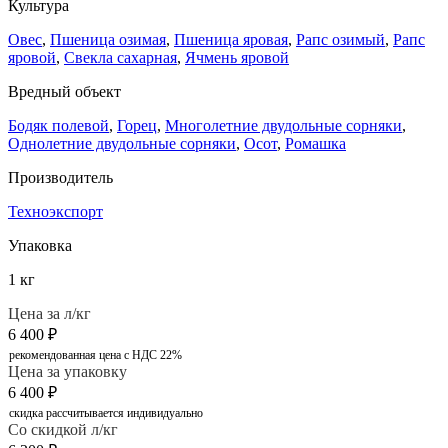
Культура
Овес
,
Пшеница озимая
,
Пшеница яровая
,
Рапс озимый
,
Рапс
яровой
,
Свекла сахарная
,
Ячмень яровой
Вредный объект
Бодяк полевой
,
Горец
,
Многолетние двудольные сорняки
,
Однолетние двудольные сорняки
,
Осот
,
Ромашка
Производитель
Техноэкспорт
Упаковка
1 кг
Цена за л/кг
6 400
₽
рекомендованная цена с НДС 22%
Цена за упаковку
6 400
₽
скидка рассчитывается индивидуально
Со скидкой л/кг