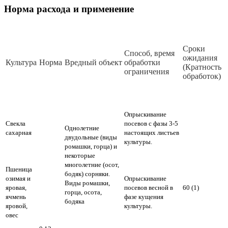
Норма расхода и применение
Сроки
Способ, время
ожидания
Культура
Норма
Вредный объект
обработки
(Кратность
ограничения
обработок)
Опрыскивание
Свекла
посевов с фазы 3-5
Однолетние
сахарная
настоящих листьев
двудольные (виды
культуры.
ромашки, горца) и
некоторые
многолетние (осот,
Пшеница
бодяк) сорняки.
озимая и
Опрыскивание
Виды ромашки,
яровая,
посевов весной в
60 (1)
горца, осота,
ячмень
фазе кущения
бодяка
яровой,
культуры.
овес