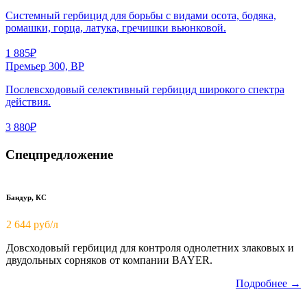
Системный гербицид для борьбы с видами осота, бодяка,
ромашки, горца, латука, гречишки вьюнковой.
1 885₽
Премьер 300, ВР
Послевсходовый селективный гербицид широкого спектра
действия.
3 880₽
Спецпредложение
Бандур, КС
2 644 руб/л
Довсходовый гербицид для контроля однолетних злаковых и
двудольных сорняков от компании BAYER.
Подробнее →