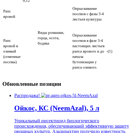
0,12
Опрыскивание
Рапс
посевов с фазы 3-4
яровой
листьев культуры.
Виды ромашки,
Опрыскивание
горца, осота,
Рапс
посевов в фазе 3-4
бодяка
яровой и
настоящих листьев
озимый
рапса ярового и до
-(1)
(семенные
начала
посевы)
бутонизации у
рапса озимого.
Обновленные позиции
Распродажа!
Ойкос, КС (NeemAzal), 5 л
Уникальный инсектицид биологического
происхождения, обеспечивающий эффективную защиту
овощных культур. Азадирахтин получило известность