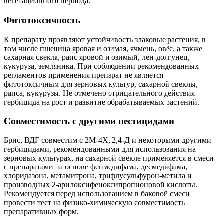
вегетационного периода.
Фитотоксичность
К препарату проявляют устойчивость злаковые растения, в
том числе пшеница яровая и озимая, ячмень, овёс, а также
сахарная свекла, рапс яровой и озимый, лен-долгунец,
кукуруза, земляника. При соблюдении рекомендованных
регламентов применения препарат не является
фитотоксичным для зерновых культур, сахарной свеклы,
рапса, кукурузы. Не отмечено отрицательного действия
гербицида на рост и развитие обрабатываемых растений.
Совместимость с другими пестицидами
Брис, ВДГ совместим с 2М-4Х, 2,4-Д и некоторыми другими
гербицидами, рекомендованными для использования на
зерновых культурах, на сахарной свекле применяется в смеси
с препаратами на основе фенмедифама, десмедифама,
хлоридазона, метамитрона, трифлусульфурон-метила и
производных 2-арилоксифеноксипропионовой кислоты.
Рекомендуется перед использованием в баковой смеси
провести тест на физико-химическую совместимость
препаративных форм.