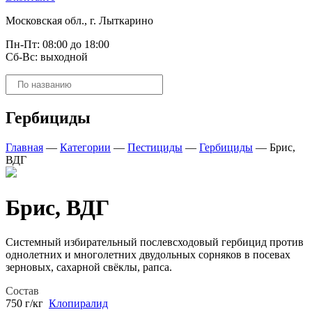
Московская обл., г. Лыткарино
Пн-Пт: 08:00 до 18:00
Сб-Вс: выходной
Поиск
товаров
Гербициды
Главная
—
Категории
—
Пестициды
—
Гербициды
—
Брис,
ВДГ
Брис, ВДГ
Системный избирательный послевсходовый гербицид против
однолетних и многолетних двудольных сорняков в посевах
зерновых, сахарной свёклы, рапса.
Состав
750 г/кг
Клопиралид