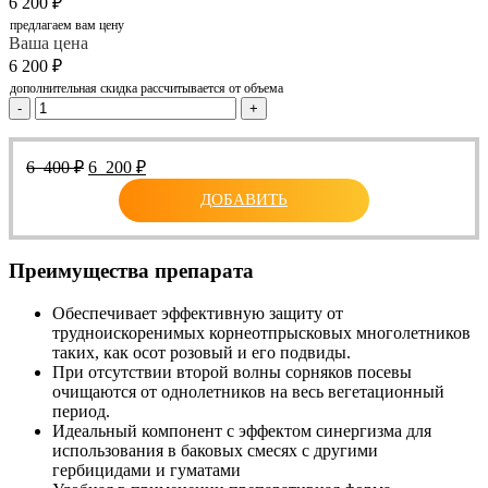
6 200
₽
предлагаем вам цену
Ваша цена
6 200
₽
дополнительная скидка рассчитывается от объема
-
+
Первоначальная
Текущая
6 400
₽
6 200
₽
цена
цена:
ДОБАВИТЬ
составляла
6
6
200 ₽.
400 ₽.
Преимущества препарата
Обеспечивает эффективную защиту от
трудноискоренимых корнеотпрысковых многолетников
таких, как осот розовый и его подвиды.
При отсутствии второй волны сорняков посевы
очищаются от однолетников на весь вегетационный
период.
Идеальный компонент с эффектом синергизма для
использования в баковых смесях с другими
гербицидами и гуматами