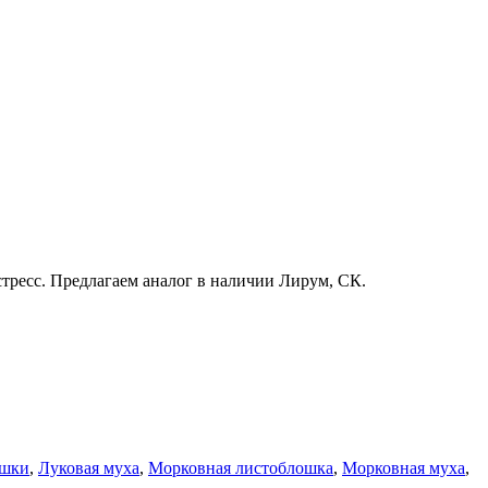
ресс. Предлагаем аналог в наличии Лирум, СК.
ошки
,
Луковая муха
,
Морковная листоблошка
,
Морковная муха
,