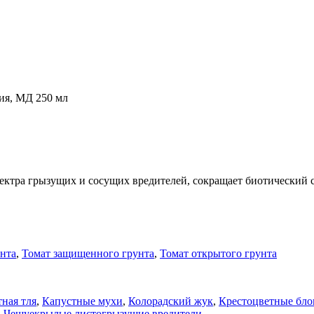
ия, МД 250 мл
тра грызущих и сосущих вредителей, сокращает биотический ст
нта
,
Томат защищенного грунта
,
Томат открытого грунта
ная тля
,
Капустные мухи
,
Колорадский жук
,
Крестоцветные бл
,
Чешуекрылые листогрызущие вредители