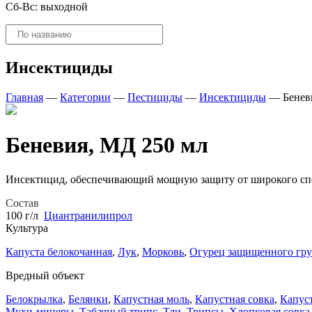
Сб-Вс: выходной
Поиск
товаров
Инсектициды
Главная
—
Категории
—
Пестициды
—
Инсектициды
—
Бенев
Беневия, МД 250 мл
Инсектицид, обеспечивающий мощную защиту от широкого спек
Состав
100 г/л
Циантранилипрол
Культура
Капуста белокочанная
,
Лук
,
Морковь
,
Огурец защищенного гру
Вредный объект
Белокрылка
,
Белянки
,
Капустная моль
,
Капустная совка
,
Капуст
Мухи-минеры
,
Табачный трипс
,
Тли
,
Трипсы
,
Хлопковая совка