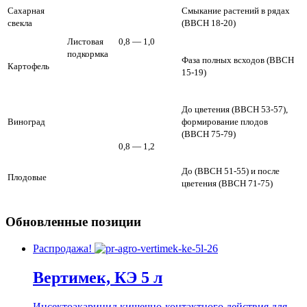
Сахарная
Смыкание растений в рядах
свекла
(ВВСН 18-20)
Листовая
0,8 — 1,0
подкормка
Фаза полных всходов (ВВСН
Картофель
15-19)
До цветения (ВВСН 53-57),
Виноград
формирование плодов
(ВВСН 75-79)
0,8 — 1,2
До (ВВСН 51-55) и после
Плодовые
цветения (ВВСН 71-75)
Обновленные позиции
Распродажа!
Вертимек, КЭ 5 л
Инсектоакарицид кишечно-контактного действия для