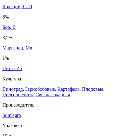
Кальций, CaO
6%
Бор, B
3,5%
Марганец, Mn
1%
Цинк, Zn
Культура
Виноград
,
Зернобобовые
,
Картофель
,
Плодовые
,
Подсолнечник
,
Свекла сахарная
Производитель
Sumiagro
Упаковка
10 л