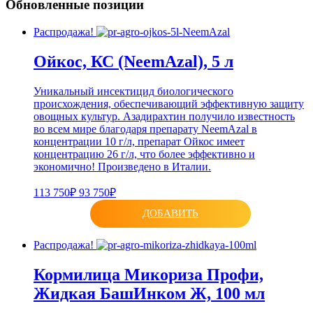
Обновленные позиции
Распродажа!
Ойкос, КС (NeemAzal), 5 л
Уникальный инсектицид биологического
происхождения, обеспечивающий эффективную защиту
овощных культур. Азадирахтин получило известность
во всем мире благодаря препарату NeemAzal в
концентрации 10 г/л, препарат Ойкос имеет
концентрацию 26 г/л, что более эффективно и
экономично! Произведено в Италии.
113 750₽
93 750₽
ДОБАВИТЬ
Распродажа!
Кормилица Микориза Профи,
Жидкая БашИнком Ж, 100 мл