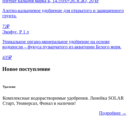
Нитрат кальция марка Б, 14.5:0:0+26.3CaО, 20 кг
Азотно-кальциевое удобрение для открытого и защищенного
грунта.
72₽
Экофус, Р 1 л
Уникальное органо-минеральное удобрение на основе
водоросли – фукуса пузырчатого из акватории Белого моря.
435₽
Новое поступление
Уралхим
Комплексные водорастворимые удобрения. Линейка SOLAR
Старт, Универсал, Финал в наличии!
Подробнее →