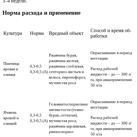
3–4 недели.
Норма расхода и применение
Спо­соб и вре­мя об­
Куль­ту­ра
Нор­ма
Вред­ный объ­ект
ра­бот­ки
Опрыскивание в период
Ржавчина бурая,
вегетации.
ржавчина желтая,
Пшеница
0,3-0,5
ржавчина стеблевая,
Расход рабочей
яровая и
0,3-0,5 (А)
септориоз листьев и
жидкости – до — 300 л/
озимая
колоса, пиренофороз,
га, при авиаприменении
мучнистая роса
50 л/га
Опрыскивание в период
Гельминтоспориозные
вегетации.
пятнистости (темно-
Ячмень
0,3-0,5
бурая, сетчатая),
Расход рабочей
яровой и
0,3-0,5 (А)
мучнистая роса,
жидкости – до — 300 л/
озимый
ржавчина карликовая,
га, при авиаприменении
ринхоспориоз
50 л/га