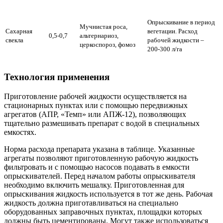
Опрыскивание в период
Мучнистая роса,
Сахарная
вегетации. Расход
0,5-0,7
альтернариоз,
свекла
рабочей жидкости –
церкоспороз, фомоз
200-300 л/га
Технология применения
Приготовление рабочей жидкости осуществляется на
стационарных пунктах или с помощью передвижных
агрегатов (АПР, «Темп» или АПЖ-12), позволяющих
тщательно размешивать препарат с водой в специальных
емкостях.
Норма расхода препарата указана в таблице. Указанные
агрегаты позволяют приготовленную рабочую жидкость
фильтровать и с помощью насосов подавать в емкости
опрыскивателей. Перед началом работы опрыскивателя
необходимо включить мешалку. Приготовленная для
опрыскивания жидкость используется в тот же день. Рабочая
жидкость должна приготавливаться на специально
оборудованных заправочных пунктах, площадки которых
должны быть цементированы. Могут также использоваться