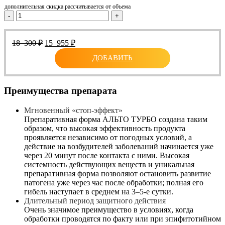
дополнительная скидка рассчитывается от объема
-
+
Первоначальная
Текущая
18 300
₽
15 955
₽
цена
цена:
ДОБАВИТЬ
составляла
15
18
955 ₽.
300 ₽.
Преимущества препарата
Мгновенный «стоп-эффект»
Препаративная форма АЛЬТО ТУРБО создана таким
образом, что высокая эффективность продукта
проявляется независимо от погодных условий, а
действие на возбудителей заболеваний начинается уже
через 20 минут после контакта с ними. Высокая
системность действующих веществ и уникальная
препаративная форма позволяют остановить развитие
патогена уже через час после обработки; полная его
гибель наступает в среднем на 3–5-е сутки.
Длительный период защитного действия
Очень значимое преимущество в условиях, когда
обработки проводятся по факту или при эпифитотийном