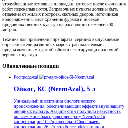
утрамбованные земляные площадки, которые после окончания
работ перекапываются. Заправочные пункты должны быть
отдалены от жилых построек, скотных дворов, источников
водоснабжения, мест хранения фуража и посевов
продовольственных культур на расстоянии не менее 200
метров.
Техника для применения препарата- серийно выпускаемые
опрыскиватели различных марок с распылителями,
предназначенными дот обработки вегетирующих растений
зерновых культур.
Обновленные позиции
Распродажа!
Ойкос, КС (NeemAzal), 5 л
Уникальный инсектицид биологического
происхождения, обеспечивающий эффективную защиту
овощных культур. Азадирахтин получило известность
во всем мире благодаря препарату NeemAzal в
концентрации 10 г/л, препарат Ойкос имеет
концентрацию 26 г/л, что более эффективно и