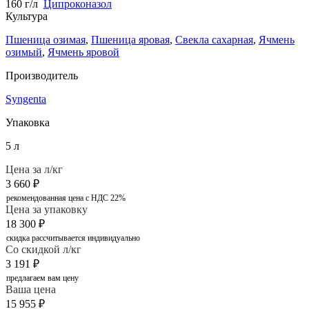
160 г/л
Ципроконазол
Культура
Пшеница озимая
,
Пшеница яровая
,
Свекла сахарная
,
Ячмень
озимый
,
Ячмень яровой
Производитель
Syngenta
Упаковка
5 л
Цена за л/кг
3 660
₽
рекомендованная цена с НДС 22%
Цена за упаковку
18 300
₽
скидка рассчитывается индивидуально
Со скидкой л/кг
3 191
₽
предлагаем вам цену
Ваша цена
15 955
₽