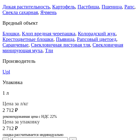
Дикая растительность
,
Картофель
,
Пастбища
,
Пшеница
,
Рапс
,
Свекла сахарная
,
Ячмень
Вредный объект
Блошки
,
Клоп вредная черепашка
,
Колорадский жук
,
Крестоцветные блошки
,
Пьявица
,
Рапсовый цветоед
,
Саранчевые
,
Свекловичная листовая тля
,
Свекловичная
минирующая муха
,
Тли
Производитель
Upl
Упаковка
1 л
Цена за л/кг
2 712
₽
рекомендованная цена с НДС 22%
Цена за упаковку
2 712
₽
скидка рассчитывается индивидуально