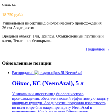
Ойкос, КС
18 750
руб/л
Уникальный инсектицид биологического происхождения.
26 г/л Азадирахтин.
Вредный объект: Тли, Трипсы, Обыкновенный паутинный
клещ, Тепличная белокрылка.
Подробнее →
Обновленные позиции
Распродажа!
Ойкос, КС (NeemAzal), 5 л
Уникальный инсектицид биологического
происхождения, обеспечивающий эффективную защиту
овощных культур. Азадирахтин получило известность
во всем мире благодаря препарату NeemAzal в
концентрации 10 г/л, препарат Ойкос имеет