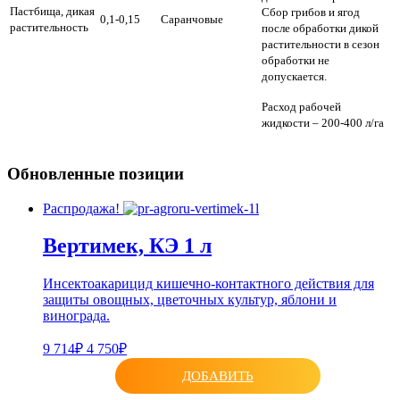
Пастбища, дикая
Сбор грибов и ягод
0,1-0,15
Саранчовые
растительность
после обработки дикой
растительности в сезон
обработки не
допускается.
Расход рабочей
жидкости – 200-400 л/га
Обновленные позиции
Распродажа!
Вертимек, КЭ 1 л
Инсектоакарицид кишечно-контактного действия для
защиты овощных, цветочных культур, яблони и
винограда.
9 714₽
4 750₽
ДОБАВИТЬ