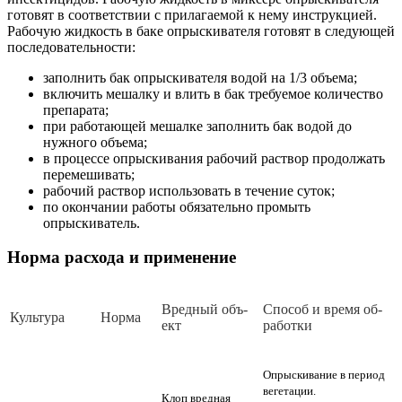
готовят в соответствии с прилагаемой к нему инструкцией.
Рабочую жидкость в баке опрыскивателя готовят в следующей
последовательности:
заполнить бак опрыскивателя водой на 1/3 объема;
включить мешалку и влить в бак требуемое количество
препарата;
при работающей мешалке заполнить бак водой до
нужного объема;
в процессе опрыскивания рабочий раствор продолжать
перемешивать;
рабочий раствор использовать в течение суток;
по окончании работы обязательно промыть
опрыскиватель.
Норма расхода и применение
Вред­ный объ­
Спо­соб и вре­мя об­
Куль­ту­ра
Нор­ма
ект
ра­бот­ки
Опрыскивание в период
вегетации.
Клоп вредная