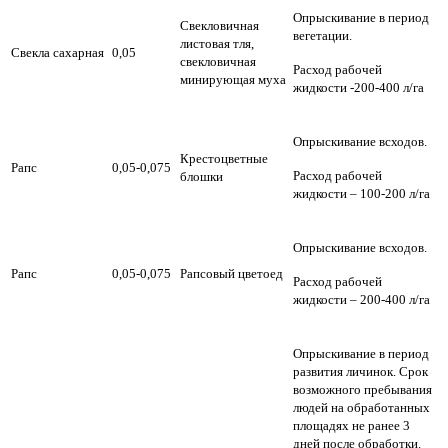
Опрыскивание в период
Свекловичная
вегетации.
листовая тля,
Свекла сахарная
0,05
свекловичная
Расход рабочей
минирующая муха
жидкости -200-400 л/га
Опрыскивание всходов.
Крестоцветные
Рапс
0,05-0,075
Расход рабочей
блошки
жидкости – 100-200 л/га
Опрыскивание всходов.
Рапс
0,05-0,075
Рапсовый цветоед
Расход рабочей
жидкости – 200-400 л/га
Опрыскивание в период
развития личинок. Срок
возможного пребывания
людей на обработанных
площадях не ранее 3
дней после обработки.