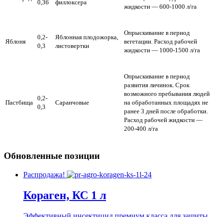
0,36
филлоксера
жидкости — 600-1000 л/га
Опрыскивание в период
0,2-
Яблонная плодожорка,
Яблоня
вегетации. Расход рабочей
0,3
листовертки
жидкости — 1000-1500 л/га
Опрыскивание в период
развития личинок. Срок
возможного пребывания людей
0,2-
Пастбища
Саранчовые
на обработанных площадях не
0,3
ранее 3 дней после обработки.
Расход рабочей жидкости —
200-400 л/га
Обновленные позиции
Распродажа!
Кораген, КС 1 л
Эффективный инсектицид премиум класса для защиты