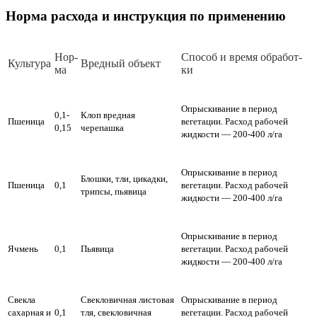
Норма расхода и инструкция по применению
Нор­
Спо­соб и вре­мя об­ра­бот­
Куль­ту­ра
Вред­ный объ­ект
ма
ки
Опрыскивание в период
0,1-
Клоп вредная
Пшеница
вегетации. Расход рабочей
0,15
черепашка
жидкости — 200-400 л/га
Опрыскивание в период
Блошки, тли, цикадки,
Пшеница
0,1
вегетации. Расход рабочей
трипсы, пьявица
жидкости — 200-400 л/га
Опрыскивание в период
Ячмень
0,1
Пьявица
вегетации. Расход рабочей
жидкости — 200-400 л/га
Свекла
Свекловичная листовая
Опрыскивание в период
сахарная и
0,1
тля, свекловичная
вегетации. Расход рабочей