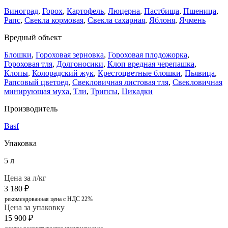
Виноград
,
Горох
,
Картофель
,
Люцерна
,
Пастбища
,
Пшеница
,
Рапс
,
Свекла кормовая
,
Свекла сахарная
,
Яблоня
,
Ячмень
Вредный объект
Блошки
,
Гороховая зерновка
,
Гороховая плодожорка
,
Гороховая тля
,
Долгоносики
,
Клоп вредная черепашка
,
Клопы
,
Колорадский жук
,
Крестоцветные блошки
,
Пьявица
,
Рапсовый цветоед
,
Свекловичная листовая тля
,
Свекловичная
минирующая муха
,
Тли
,
Трипсы
,
Цикадки
Производитель
Basf
Упаковка
5 л
Цена за л/кг
3 180
₽
рекомендованная цена с НДС 22%
Цена за упаковку
15 900
₽