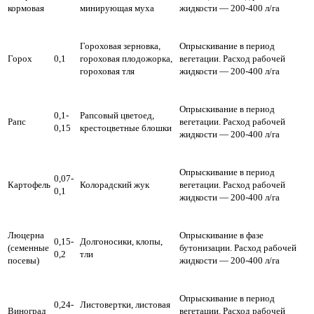
кормовая
минирующая муха
жидкости — 200-400 л/га
Гороховая зерновка,
Опрыскивание в период
Горох
0,1
гороховая плодожорка,
вегетации. Расход рабочей
гороховая тля
жидкости — 200-400 л/га
Опрыскивание в период
0,1-
Рапсовый цветоед,
Рапс
вегетации. Расход рабочей
0,15
крестоцветные блошки
жидкости — 200-400 л/га
Опрыскивание в период
0,07-
Картофель
Колорадский жук
вегетации. Расход рабочей
0,1
жидкости — 200-400 л/га
Люцерна
Опрыскивание в фазе
0,15-
Долгоносики, клопы,
(семенные
бутонизации. Расход рабочей
0,2
тли
посевы)
жидкости — 200-400 л/га
Опрыскивание в период
0,24-
Листовертки, листовая
Виноград
вегетации. Расход рабочей