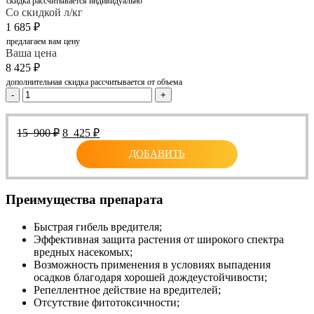
скидка рассчитывается индивидуально
Со скидкой л/кг
1 685
₽
предлагаем вам цену
Ваша цена
8 425
₽
дополнительная скидка рассчитывается от объема
-
+
Первоначальная
Текущая
15 900
₽
8 425
₽
цена
цена:
ДОБАВИТЬ
составляла
8
15
425 ₽.
900 ₽.
Преимущества препарата
Быстрая гибель вредителя;
Эффективная защита растения от широкого спектра
вредных насекомых;
Возможность применения в условиях выпадения
осадков благодаря хорошей дождеустойчивости;
Репеллентное действие на вредителей;
Отсутствие фитотоксичности;