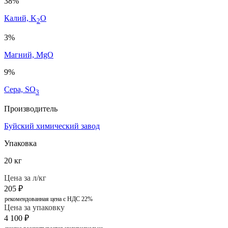
38%
Калий, K
O
2
3%
Магний, MgO
9%
Сера, SO
3
Производитель
Буйский химический завод
Упаковка
20 кг
Цена за л/кг
205
₽
рекомендованная цена с НДС 22%
Цена за упаковку
4 100
₽