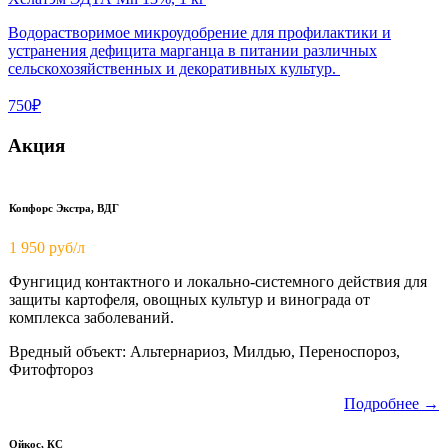
Водорастворимое микроудобрение для профилактики и
устранения дефицита марганца в питании различных
сельскохозяйственных и декоративных культур.
750₽
Акция
Копфорс Экстра, ВДГ
1 950
руб/л
Фунгицид контактного и локально-системного действия для
защиты картофеля, овощных культур и винограда от
комплекса заболеваний.
Вредный объект: Альтернариоз, Милдью, Переноспороз,
Фитофтороз
Подробнее →
Ойкос, КС