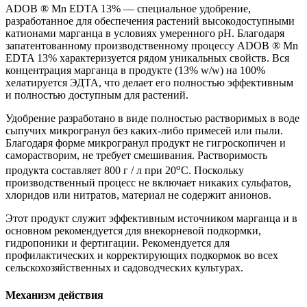
ADOB ® Mn EDTA 13% — специальное удобрение,
разработанное для обеспечения растений высокодоступными
катионами марганца в условиях умеренного рН. Благодаря
запатентованному производственному процессу ADOB ® Mn
EDTA 13% характеризуется рядом уникальных свойств. Вся
концентрация марганца в продукте (13% w/w) на 100%
хелатируется ЭДТА, что делает его полностью эффективным
и полностью доступным для растений.
Удобрение разработано в виде полностью растворимых в воде
сыпучих микрогранул без каких-либо примесей или пыли.
Благодаря форме микрогранул продукт не гигроскопичен и
саморастворим, не требует смешивания. Растворимость
о
продукта составляет 800 г / л при 20
С. Поскольку
производственный процесс не включает никаких сульфатов,
хлоридов или нитратов, материал не содержит анионов.
Этот продукт служит эффективным источником марганца и в
основном рекомендуется для внекорневой подкормки,
гидропоники и фертигации. Рекомендуется для
профилактических и корректирующих подкормок во всех
сельскохозяйственных и садоводческих культурах.
Механизм действия