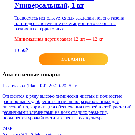
Универсальный, 1 кг
Травосмесь используется для закладки нового газона
или подсева в течение вегетационного сезона на
различных территориях.
Минимальная партия заказа 12 шт — 12 кг
1 050₽
ДОБАВИТЬ
Аналогичные товары
Плантафол (Plantafol), 20-20-20, 5 кг
Относится к ряду высоко химически чистых и полностью
растворимых удобрений специально разработанных для
листовой подкормки, для обеспечения потребностей растений
различными элементами на всех стадиях развития,
повышения урожайности и качества с/х культур.
745₽
Хелатэм ЭДТА Mn 13%, 1 кг