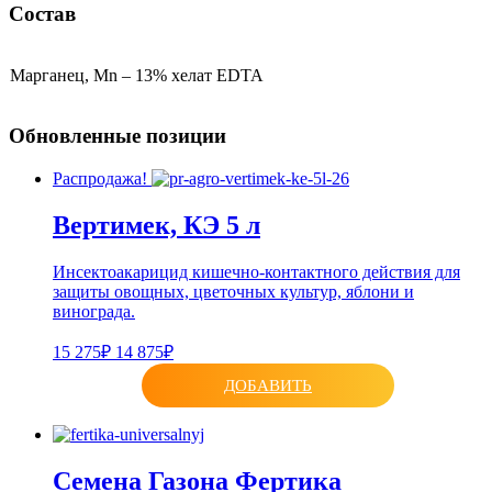
Состав
Марганец, Mn – 13% хелат EDTA
Обновленные позиции
Распродажа!
Вертимек, КЭ 5 л
Инсектоакарицид кишечно-контактного действия для
защиты овощных, цветочных культур, яблони и
винограда.
15 275₽
14 875₽
ДОБАВИТЬ
Семена Газона Фертика