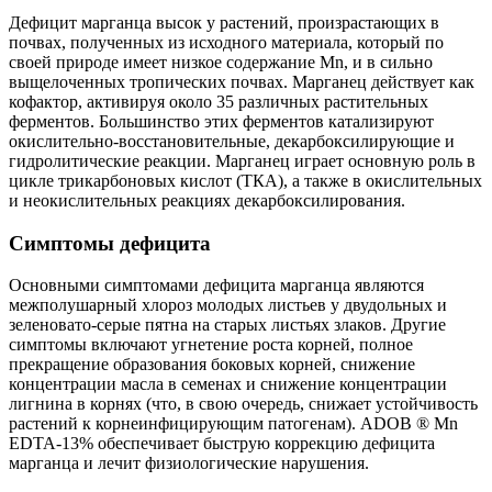
Дефицит марганца высок у растений, произрастающих в
почвах, полученных из исходного материала, который по
своей природе имеет низкое содержание Mn, и в сильно
выщелоченных тропических почвах. Марганец действует как
кофактор, активируя около 35 различных растительных
ферментов. Большинство этих ферментов катализируют
окислительно-восстановительные, декарбоксилирующие и
гидролитические реакции. Марганец играет основную роль в
цикле трикарбоновых кислот (ТКА), а также в окислительных
и неокислительных реакциях декарбоксилирования.
Симптомы дефицита
Основными симптомами дефицита марганца являются
межполушарный хлороз молодых листьев у двудольных и
зеленовато-серые пятна на старых листьях злаков. Другие
симптомы включают угнетение роста корней, полное
прекращение образования боковых корней, снижение
концентрации масла в семенах и снижение концентрации
лигнина в корнях (что, в свою очередь, снижает устойчивость
растений к корнеинфицирующим патогенам). ADOB ® Mn
EDTA-13% обеспечивает быструю коррекцию дефицита
марганца и лечит физиологические нарушения.