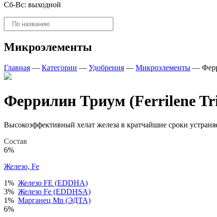
Сб-Вс: выходной
Поиск
товаров
Микроэлементы
Главная
—
Категории
—
Удобрения
—
Микроэлементы
—
Ферр
Феррилин Триум (Ferrilene Tr
Высокоэффективный хелат железа в кратчайшие сроки устраняет
Состав
6%
Железо, Fe
1%
Железо FE (EDDHA)
3%
Железо Fe (EDDHSA)
1%
Марганец Mn (ЭДТА)
6%