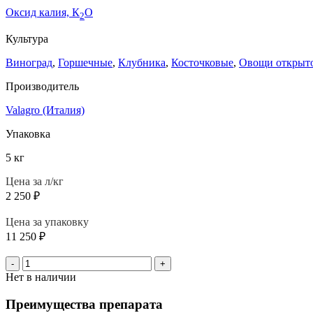
Оксид калия, К
О
2
Культура
Виноград
,
Горшечные
,
Клубника
,
Косточковые
,
Овощи открыто
Производитель
Valagro (Италия)
Упаковка
5 кг
Цена за л/кг
2 250
₽
Цена за упаковку
11 250
₽
-
+
Нет в наличии
Преимущества препарата