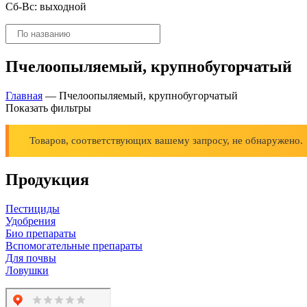
Сб-Вс: выходной
Поиск
товаров
Пчелоопыляемый, крупнобугорчатый
Главная
—
Пчелоопыляемый, крупнобугорчатый
Показать фильтры
Товаров, соответствующих вашему запросу, не обнаружено.
Продукция
Пестициды
Удобрения
Био препараты
Вспомогательные препараты
Для почвы
Ловушки