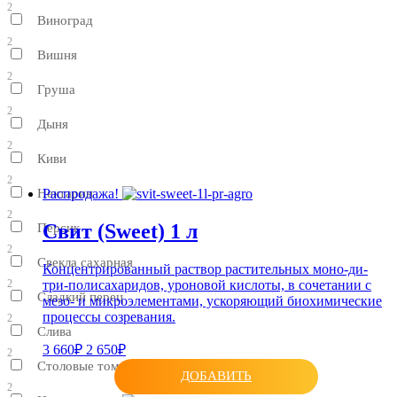
2
Виноград
2
Вишня
2
Груша
2
Дыня
2
Киви
2
Нектарин
Распродажа!
2
Свит (Sweet) 1 л
Персик
2
Свекла сахарная
Концентрированный раствор растительных моно-ди-
три-полисахаридов, уроновой кислоты, в сочетании с
2
Сладкий перец
мезо- и микроэлементами, ускоряющий биохимические
процессы созревания.
2
Слива
3 660₽
2 650₽
2
Столовые томаты
ДОБАВИТЬ
2