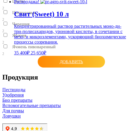
Цветы
Распродажа!
2
Свит (Sweet) 10 л
Цитрусовые
2
Черешня
Концентрированный раствор растительных моно-ди-
2
три-полисахаридов, уроновой кислоты, в сочетании с
Яблоня
мезо- и микроэлементами, ускоряющий биохимические
процессы созревания.
2
Ячмень пивоваренный
35 400₽
25 650₽
2
ДОБАВИТЬ
Продукция
Пестициды
Удобрения
Био препараты
Вспомогательные препараты
Для почвы
Ловушки