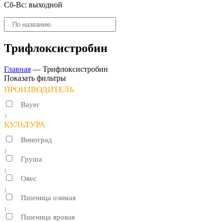
Сб-Вс: выходной
Поиск
товаров
Трифлоксистробин
Главная
—
Трифлоксистробин
Показать фильтры
ПРОИЗВОДИТЕЛЬ
Bayer
3
КУЛЬТУРА
Виноград
1
Груша
1
Овес
1
Пшеница озимая
1
Пшеница яровая