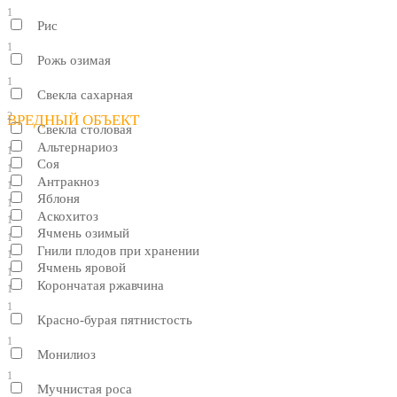
1
Рис
1
Рожь озимая
1
Свекла сахарная
2
ВРЕДНЫЙ ОБЪЕКТ
Свекла столовая
Альтернариоз
1
Соя
1
Антракноз
1
Яблоня
1
Аскохитоз
1
Ячмень озимый
1
Гнили плодов при хранении
1
Ячмень яровой
1
Корончатая ржавчина
1
1
Красно-бурая пятнистость
1
Монилиоз
1
Мучнистая роса