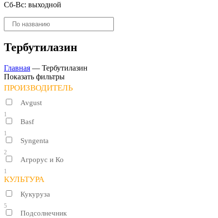
Сб-Вс: выходной
Поиск
товаров
Тербутилазин
Главная
—
Тербутилазин
Показать фильтры
ПРОИЗВОДИТЕЛЬ
Avgust
1
Basf
1
Syngenta
2
Агрорус и Ко
1
КУЛЬТУРА
Кукуруза
5
Подсолнечник