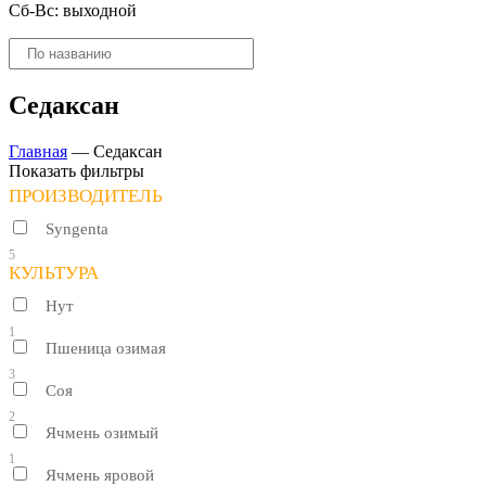
Сб-Вс: выходной
Поиск
товаров
Седаксан
Главная
—
Седаксан
Показать фильтры
ПРОИЗВОДИТЕЛЬ
Syngenta
5
КУЛЬТУРА
Нут
1
Пшеница озимая
3
Соя
2
Ячмень озимый
1
Ячмень яровой