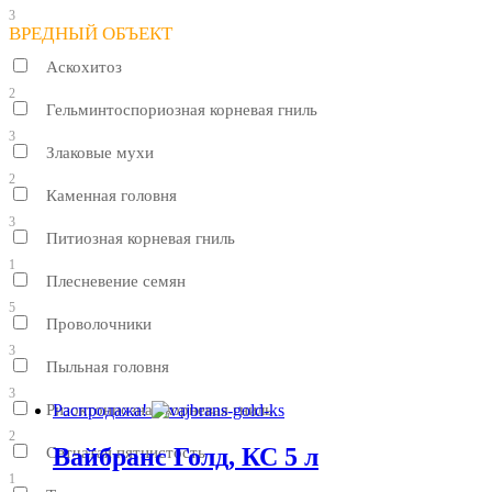
3
ВРЕДНЫЙ ОБЪЕКТ
Аскохитоз
2
Гельминтоспориозная корневая гниль
3
Злаковые мухи
2
Каменная головня
3
Питиозная корневая гниль
1
Плесневение семян
5
Проволочники
3
Пыльная головня
3
Ризоктониозная корневая гниль
Распродажа!
2
Вайбранс Голд, КС 5 л
Сетчатая пятнистость
1