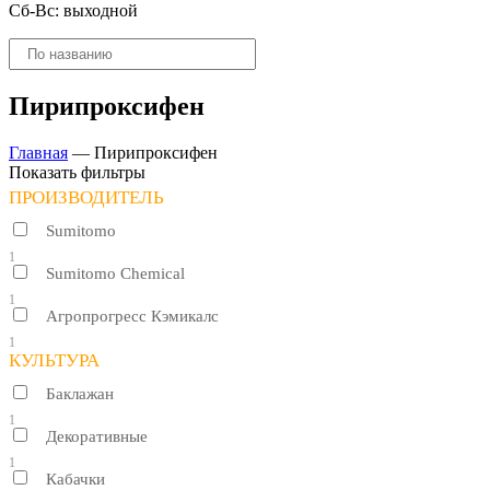
Сб-Вс: выходной
Поиск
товаров
Пирипроксифен
Главная
—
Пирипроксифен
Показать фильтры
ПРОИЗВОДИТЕЛЬ
Sumitomo
1
Sumitomo Chemical
1
Агропрогресс Кэмикалс
1
КУЛЬТУРА
Баклажан
1
Декоративные
1
Кабачки