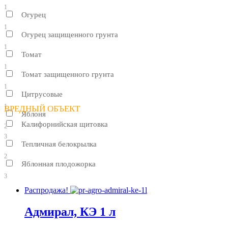
1
Огурец
1
Огурец защищенного грунта
1
Томат
1
Томат защищенного грунта
1
Цитрусовые
1
ВРЕДНЫЙ ОБЪЕКТ
Яблоня
Калифорнийская щитовка
2
3
Тепличная белокрылка
2
Яблонная плодожорка
3
Распродажа!
Адмирал, КЭ 1 л