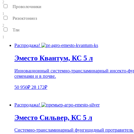
2
Проволочники
1
Ризоктониоз
2
Тли
1
Распродажа!
Эместо Квантум, КС 5 л
Инновационный системно-трансламинарный инсекто-фунг
семенами и в почве.
50 950₽
28 172₽
Распродажа!
Эместо Сильвер, КС 5 л
Сиcтемно-трансламинарный фунгицидный протравитель дл