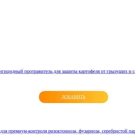
ицидный протравитель для защиты картофеля от грызущих и со
ДОБАВИТЬ
я премиум-контроля ризоктониоза, фузариоза, серебристой пар