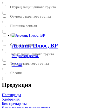
1
Огурец защищенного грунта
1
Огурец открытого грунта
1
Пшеница озимая
1
Рапс озимый
1
Атоник Плюс, ВР
Свекла сахарная
1
Томат защищенного грунта
Регулятор роста.
1
Томат открытого грунта
8 804₽
1
Яблоня
1
Продукция
Пестициды
Удобрения
Био препараты
Вспомогательные препараты