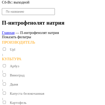
Сб-Вс: выходной
Поиск
товаров
П-нитрофенолят натрия
Главная
—
П-нитрофенолят натрия
Показать фильтры
ПРОИЗВОДИТЕЛЬ
Upl
1
КУЛЬТУРА
Арбуз
1
Виноград
1
Дыня
1
Капуста белокочанная
1
Картофель