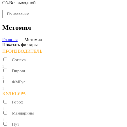
Сб-Вс: выходной
Поиск
товаров
Метомил
Главная
—
Метомил
Показать фильтры
ПРОИЗВОДИТЕЛЬ
Corteva
1
Dupont
1
ФМРус
1
КУЛЬТУРА
Горох
1
Мандарины
1
Нут