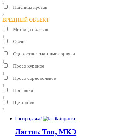
3
Пшеница яровая
3
ВРЕДНЫЙ ОБЪЕКТ
Метлица полевая
1
Овсюг
3
Однолетние злаковые сорняки
1
Просо куриное
1
Просо сорнополевое
1
Просянки
1
Щетинник
3
Распродажа!
Ластик Топ, МКЭ