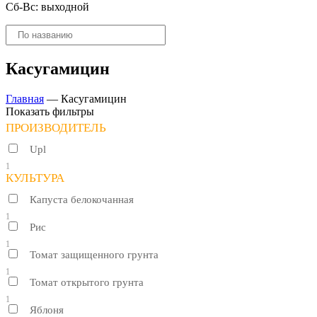
Сб-Вс: выходной
Поиск
товаров
Касугамицин
Главная
—
Касугамицин
Показать фильтры
ПРОИЗВОДИТЕЛЬ
Upl
1
КУЛЬТУРА
Капуста белокочанная
1
Рис
1
Томат защищенного грунта
1
Томат открытого грунта
1
Яблоня