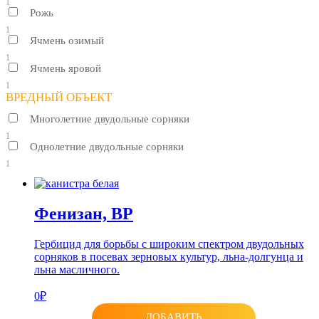
1
Рожь
1
Ячмень озимый
1
Ячмень яровой
1
ВРЕДНЫЙ ОБЪЕКТ
Многолетние двудольные сорняки
1
Однолетние двудольные сорняки
1
Фенизан, ВР
Гербицид для борьбы с широким спектром двудольных
сорняков в посевах зерновых культур, льна-долгунца и
льна масличного.
0₽
ДОБАВИТЬ