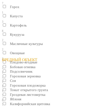
7
Горох
1
Капуста
3
Картофель
8
Кукуруза
2
Масличные культуры
2
Овощные
2
ВРЕДНЫЙ ОБЪЕКТ
Плодово-ягодные
Бобовая огневка
2
Подсолнечник
1
Гороховая зерновка
2
Соя
1
Гороховая плодожорка
1
Томат открытого грунта
1
Гроздевая листовертка
7
Яблоня
8
Калифорнийская щитовка
7