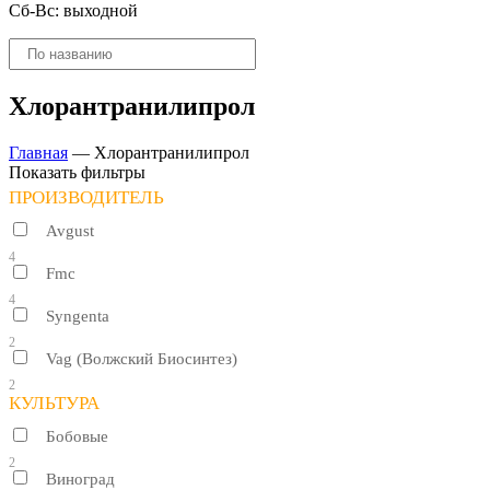
Сб-Вс: выходной
Поиск
товаров
Хлорантранилипрол
Главная
—
Хлорантранилипрол
Показать фильтры
ПРОИЗВОДИТЕЛЬ
Avgust
4
Fmc
4
Syngenta
2
Vag (Волжский Биосинтез)
2
КУЛЬТУРА
Бобовые
2
Виноград