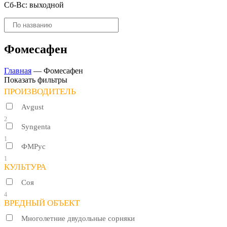
Сб-Вс: выходной
Поиск
товаров
Фомесафен
Главная
—
Фомесафен
Показать фильтры
ПРОИЗВОДИТЕЛЬ
Avgust
2
Syngenta
1
ФМРус
1
КУЛЬТУРА
Соя
4
ВРЕДНЫЙ ОБЪЕКТ
Многолетние двудольные сорняки