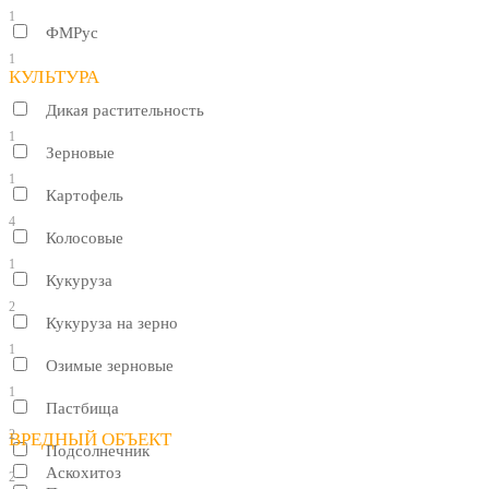
1
ФМРус
1
КУЛЬТУРА
Дикая растительность
1
Зерновые
1
Картофель
4
Колосовые
1
Кукуруза
2
Кукуруза на зерно
1
Озимые зерновые
1
Пастбища
2
ВРЕДНЫЙ ОБЪЕКТ
Подсолнечник
Аскохитоз
2