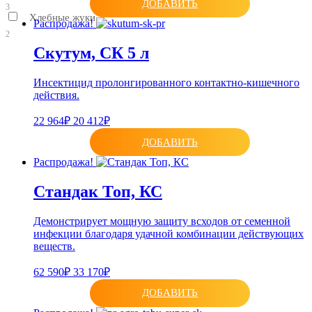
ДОБАВИТЬ
3
Хлебные жуки
Распродажа!
2
Скутум, СК 5 л
Инсектицид пролонгированного контактно-кишечного
действия.
22 964₽
20 412₽
ДОБАВИТЬ
Распродажа!
Стандак Топ, КС
Демонстрирует мощную защиту всходов от семенной
инфекции благодаря удачной комбинации действующих
веществ.
62 590₽
33 170₽
ДОБАВИТЬ