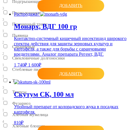
Подгрызающие совки
ДОБАВИТЬ
3
Проволочники
Распродажа!
3
Пшеничный трипс
Монарх, ВДГ 100 гр
1
Пьявица
Контактно-системный кишечный инсектицид широкого
2
спектра действия для защиты зерновых культур и
Саранчевые
картофеля, а также для борьбы с саранчовыми
2
вредителями. Аналог препарата Регент, ВДГ.
Свекловичные долгоносики
1 740₽
1 600₽
1
Стеблевые пилильщики
ДОБАВИТЬ
1
Тли
3
Трипсы
Скутум СК, 100 мл
1
Фузариоз
Убойный препарат от колорадского жука в посадках
1
картофеля.
Хлебная жужелица
4
810₽
Хлебные блошки