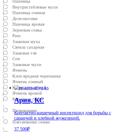
Пшеница
1
Внутристеблевые мухи
2
Пшеница озимая
1
Долгоносики
4
Пшеница яровая
2
Зерновая совка
2
Рапс
1
Злаковая муха
1
Свекла сахарная
1
Злаковая тля
1
Соя
1
Злаковые мухи
4
Ячмень
2
Клоп вредная черепашка
2
Ячмень озимый
3
Колорадский жук
1
Ячмень яровой
6
Ария, КС
Корневые гнили
1
1
Пилильщики
Контактно-кишечный инсектицид для борьбы с
саранчой и хлебной жужелицей.
1
Плесневение семян
37 500₽
1