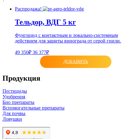
1
Распродажа!
Тельдор, ВДГ 5 кг
Фунгицид с контактным и локально-системным
действием для защиты винограда от серой гнили.
49 350₽
36 377₽
ДОБАВИТЬ
Продукция
Пестициды
Удобрения
Био препараты
Вспомогательные препараты
Для почвы
Ловушки