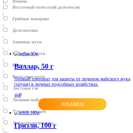
Ячмень
1
Восточный полосатый долгоносик
2
1
Грибные комарики
1
Долгоносики
1
Злаковые мухи
1
Капустные мухи
1
Валлар, 50 г
Клопы
1
Колосовые мухи
Первый препарат для защиты от личинок майского жука
(хруща) в личных подсобных хозяйствах.
1
Листовая тля
46₽
1
Личинки майского жука
ДОБАВИТЬ
1
Личинки хрущей
1
Ложнопроволочники
Гризли, 100 г
2