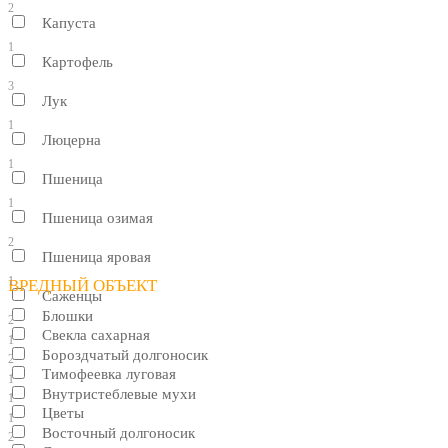
2
Капуста
1
Картофель
3
Лук
1
Люцерна
1
Пшеница
1
Пшеница озимая
2
Пшеница яровая
1
ВРЕДНЫЙ ОБЪЕКТ
Саженцы
Блошки
2
Свекла сахарная
1
Бороздчатый долгоносик
2
Тимофеевка луговая
1
Внутристеблевые мухи
1
Цветы
1
Восточный долгоносик
2