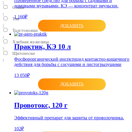
Проверенное средство для борьбы с садовыми и
2
домовыми муравьями. КЭ — концентрат эмульсии.
Совки
1
1 160₽
Тли
ДОБАВИТЬ
2
Толстоножки
1
Хлебная жужелица
Практик, КЭ 10 л
3
Щитоноски
Фосфорорганический инсектицид контактно-кишечного
1
действия для борьбы с сосущими и листогрызущими
13 050₽
ДОБАВИТЬ
Провотокс, 120 г
Эффективный препарат для защиты от проволочника.
102₽