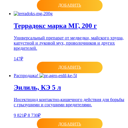
ДОБАВИТЬ
Террадокс марка МГ, 200 г
Универсальный препарат от медведки, майского хруща,
капустной и луковой мух, проволочников и других
вредителей.
147₽
ДОБАВИТЬ
Распродажа!
Энлиль, КЭ 5 л
Инсектицид контактно-кишечного действия для борьбы
с грызущими и сосущими вредителями.
9 821₽
8 730₽
ДОБАВИТЬ