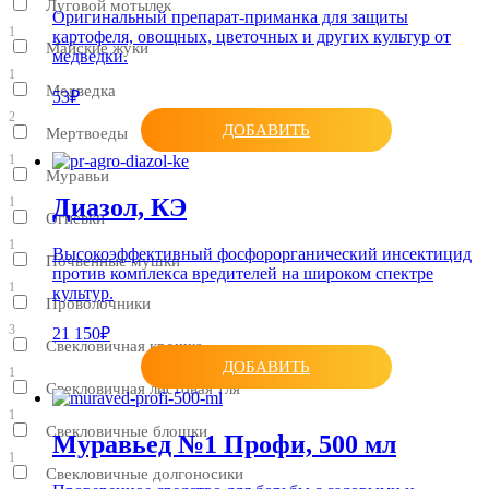
Луговой мотылек
Оригинальный препарат-приманка для защиты
1
картофеля, овощных, цветочных и других культур от
Майские жуки
медведки.
1
Медведка
53₽
2
ДОБАВИТЬ
Мертвоеды
1
Муравьи
Диазол, КЭ
1
Огневки
1
Высокоэффективный фосфорорганический инсектицид
Почвенные мушки
против комплекса вредителей на широком спектре
1
культур.
Проволочники
3
21 150₽
Свекловичная крошка
ДОБАВИТЬ
1
Свекловичная листовая тля
1
Свекловичные блошки
Муравьед №1 Профи, 500 мл
1
Свекловичные долгоносики