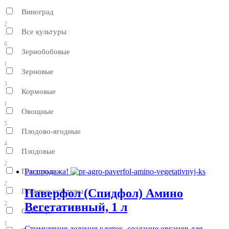
Виноград
2
Все культуры
6
Зернобобовые
1
Зерновые
3
Кормовые
1
Овощные
5
Плодово-ягодные
4
Плодовые
2
Плодовые
Распродажа!
2
Паверфол (Спидфол) Амино
Полевые культуры
2
Вегетативный, 1 л
Саженцы
1
Стимуляция деления клеток, создание органов для