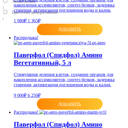
Технические
накопления ассимилянтов, синтез белков, задержка
3
старения, активизация поглощения воды и калия.
Цветочно-декоративные
1
1 980₽
1 365₽
ДОБАВИТЬ
Распродажа!
Паверфол (Спидфол) Амино
Вегетативный, 5 л
Стимуляция деления клеток, создание органов для
накопления ассимилянтов, синтез белков, задержка
старения, активизация поглощения воды и калия.
9 000₽
6 250₽
ДОБАВИТЬ
Распродажа!
Паверфол (Спидфол) Амино