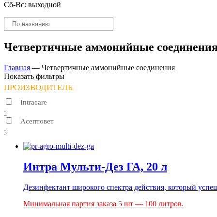
Сб-Вс: выходной
Поиск
товаров
Четвертичные аммонийные соединени
Главная
—
Четвертичные аммонийные соединения
Показать фильтры
ПРОИЗВОДИТЕЛЬ
Intracare
2
Асептовет
3
Интра Мульти-Дез ГА, 20 л
Дезинфектант широкого спектра действия, который успе
Минимальная партия заказа 5 шт — 100 литров.