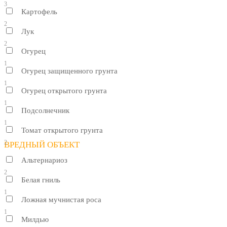
3
Картофель
2
Лук
2
Огурец
1
Огурец защищенного грунта
1
Огурец открытого грунта
1
Подсолнечник
1
Томат открытого грунта
2
ВРЕДНЫЙ ОБЪЕКТ
Альтернариоз
2
Белая гниль
1
Ложная мучнистая роса
1
Милдью