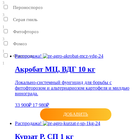
3
Пероноспороз
3
Серая гниль
1
Фитофтороз
3
Фомоз
1
Фомопсис
Распродажа!
1
Акробат МЦ, ВДГ 10 кг
Локально-системный фунгицид для борьбы с
фитофторозом и альтернариозом картофеля и милдью
винограда.
33 900₽
17 980₽
ДОБАВИТЬ
Распродажа!
Курзат Р, СП 1 кг