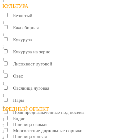
1
КУЛЬТУРА
Безостый
1
Ежа сборная
1
Кукуруза
2
Кукуруза на зерно
1
Лисохвост луговой
1
Овес
1
Овсяница луговая
1
Пары
1
ВРЕДНЫЙ ОБЪЕКТ
Поля предназначенные под посевы
Бодяг
1
Пшеница озимая
2
Многолетние двудольные сорняки
4
Пшеница яровая
4