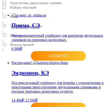
Однолетние двудольные сорняки
4
Райграс высокий
4
1
Рожь
3
Прима, СЭ
Тимофеевка луговая
1
Двухкомпонентный гербицид для контроля двудольных
Ячмень
сорняков на зерновых колосовых.
1
Ячмень яровой
6 906₽
2
ДОБАВИТЬ
Распродажа!
Эндимион, КЭ
Послевсходовый гербицид для борьбы с однолетними и
некоторыми многолетними двудольными сорняками в
посевах зерновых колосовых культур.
14 400₽
13 500₽