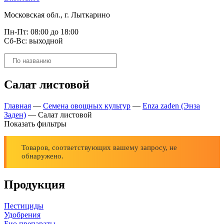
Московская обл., г. Лыткарино
Пн-Пт: 08:00 до 18:00
Сб-Вс: выходной
Поиск
товаров
Салат листовой
Главная
—
Семена овощных культур
—
Enza zaden (Энза
Заден)
—
Салат листовой
Показать фильтры
Товаров, соответствующих вашему запросу, не
обнаружено.
Продукция
Пестициды
Удобрения
Био препараты