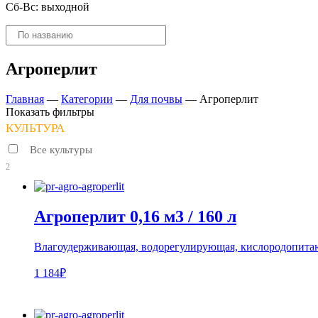
Сб-Вс: выходной
Поиск
товаров
Агроперлит
Главная
—
Категории
—
Для почвы
—
Агроперлит
Показать фильтры
КУЛЬТУРА
Все культуры
2
Агроперлит 0,16 м3 / 160 л
Влагоудерживающая, водорегулирующая, кислородопитающ
1 184₽