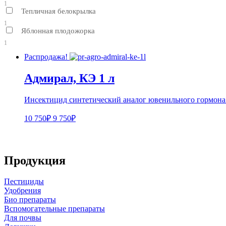
1
Тепличная белокрылка
1
Яблонная плодожорка
1
Распродажа!
Адмирал, КЭ 1 л
Инсектицид синтетический аналог ювенильного гормона
10 750₽
9 750₽
Продукция
Пестициды
Удобрения
Био препараты
Вспомогательные препараты
Для почвы