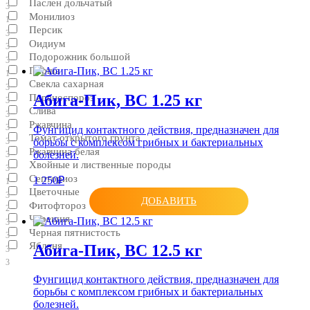
Паслен дольчатый
3
Монилиоз
1
Персик
3
Оидиум
3
Подорожник большой
3
Парша
1
Свекла сахарная
3
Абига-Пик, ВС 1.25 кг
Переноспороз
3
Слива
3
Ржавчина
3
Фунгицид контактного действия, предназначен для
Томат открытого грунта
борьбы с комплексом грибных и бактериальных
3
Ржавчина белая
болезней.
3
Хвойные и лиственные породы
3
Септориоз
1 250₽
1
Цветочные
3
ДОБАВИТЬ
Фитофтороз
2
Черешня
3
Черная пятнистость
3
Яблоня
Абига-Пик, ВС 12.5 кг
3
3
Фунгицид контактного действия, предназначен для
борьбы с комплексом грибных и бактериальных
болезней.