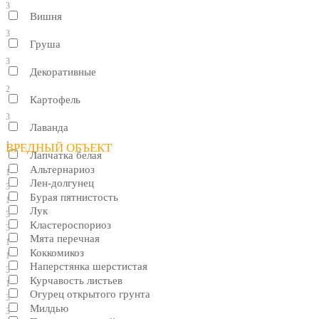
3
Вишня
3
Груша
3
Декоративные
2
Картофель
3
Лаванда
1
ВРЕДНЫЙ ОБЪЕКТ
Лапчатка белая
Альтернариоз
1
Лен-долгунец
3
Бурая пятнистость
1
Лук
3
Кластероспориоз
3
Мята перечная
1
Коккомикоз
1
Наперстянка шерстистая
3
Курчавость листьев
1
Огурец открытого грунта
3
Милдью
3