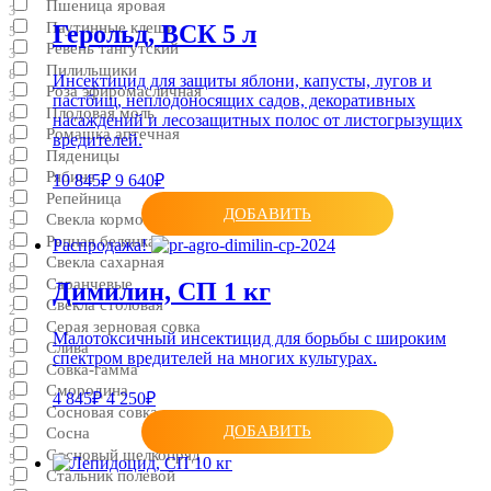
Пшеница яровая
3
Паутинные клещи
Герольд, ВСК 5 л
5
Ревень тангутский
3
Пилильщики
8
Инсектицид для защиты яблони, капусты, лугов и
Роза эфиромасличная
3
пастбищ, неплодоносящих садов, декоративных
Плодовая моль
8
насаждений и лесозащитных полос от листогрызущих
Ромашка аптечная
вредителей.
8
Пяденицы
8
Рябина
10 845₽
9 640₽
8
Репейница
5
ДОБАВИТЬ
Свекла кормовая
5
Репная белянка
Распродажа!
8
Свекла сахарная
8
Саранчевые
Димилин, CП 1 кг
8
Свекла столовая
2
Серая зерновая совка
8
Малотоксичный инсектицид для борьбы с широким
Слива
5
спектром вредителей на многих культурах.
Совка-гамма
8
Смородина
8
4 845₽
4 250₽
Сосновая совка
8
ДОБАВИТЬ
Сосна
5
Сосновый шелкопряд
5
Стальник полевой
5