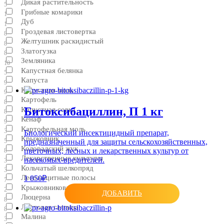
Дикая растительность
5
Грибные комарики
1
Дуб
1
Гроздевая листовертка
8
Желтушник раскидистый
8
Златогузка
8
Земляника
10
Капустная белянка
5
Капуста
9
Капустная моль
9
Картофель
8
Битоксибациллин, П 1 кг
Капустная совка
8
Кенаф
9
Картофельная моль
3
Биологический инсектицидный препарат,
Крыжовник
предназначенный для защиты сельскохозяйственных,
5
Колорадский жук
цветочных, лесных и лекарственных культур от
8
Лекарственные культуры
насекомых-вредителей.
3
Кольчатый шелкопряд
3
Лесозащитные полосы
1 850₽
7
Крыжовниковая огневка
2
ДОБАВИТЬ
Люцерна
8
Листовая галлица
8
Малина
3