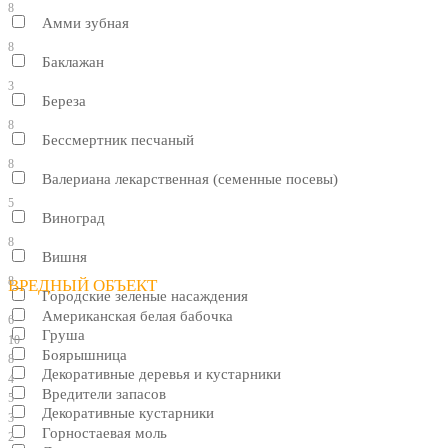
8
Амми зубная
8
Баклажан
3
Береза
8
Бессмертник песчаный
8
Валериана лекарственная (семенные посевы)
5
Виноград
8
Вишня
8
ВРЕДНЫЙ ОБЪЕКТ
Городские зеленые насаждения
Американская белая бабочка
6
Груша
10
Боярышница
8
Декоративные деревья и кустарники
4
Вредители запасов
5
Декоративные кустарники
3
Горностаевая моль
2