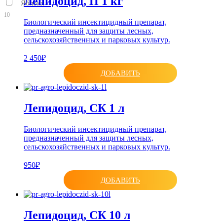
Лепидоцид, П 1 кг
Яблоня
10
Биологический инсектицидный препарат,
предназначенный для защиты лесных,
сельскохозяйственных и парковых культур.
2 450₽
ДОБАВИТЬ
Лепидоцид, СК 1 л
Биологический инсектицидный препарат,
предназначенный для защиты лесных,
сельскохозяйственных и парковых культур.
950₽
ДОБАВИТЬ
Лепидоцид, СК 10 л