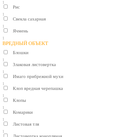
1
Рис
1
Свекла сахарная
1
Ячмень
1
ВРЕДНЫЙ ОБЪЕКТ
Блошки
1
Злаковая листовертка
1
Имаго прибрежной мухи
1
Клоп вредная черепашка
1
Клопы
1
Комарики
1
Листовая тля
1
Листовертка конопляная