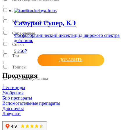
1
Луговой мотылек
1
Самурай Супер, КЭ
Минирующие моли
1
Саранчевые
Фосфорорганический инсектицид широкого спектра
действия.
1
Совки
5 250₽
1
Тли
ДОБАВИТЬ
1
Трипсы
Продукция
1
Хлебная жужелица
1
Пестициды
Удобрения
Био препараты
Вспомогательные препараты
Для почвы
Ловушки