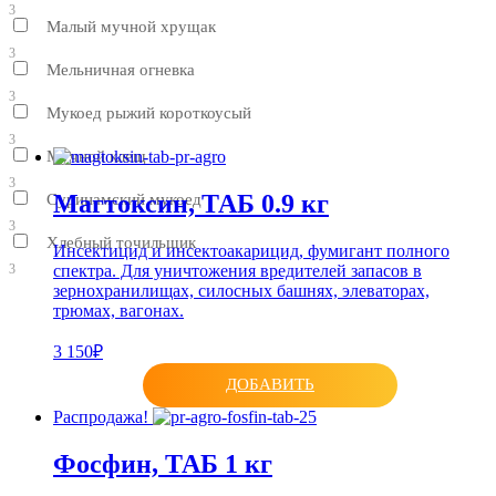
3
Малый мучной хрущак
3
Мельничная огневка
3
Мукоед рыжий короткоусый
3
Мучной клещ
3
Магтoксин, ТАБ 0.9 кг
Суринамский мукоед
3
Хлебный точильщик
Инсектицид и инсектоакарицид, фумигант полного
спектра. Для уничтожения вредителей запасов в
3
зернохранилищах, силосных башнях, элеваторах,
трюмах, вагонах.
3 150₽
ДОБАВИТЬ
Распродажа!
Фосфин, ТАБ 1 кг