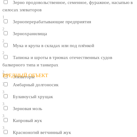
Зерно продовольственное, семенное, фуражное, насыпью в
силосах элеваторов
1
Зерноперерабатывающие предприятия
2
Зернохранилища
2
Мука и крупа в складах или под плёнкой
2
Тапиока и шроты в трюмах отечественных судов
балкерного типа и танкерах
2
ВРЕДНЫЙ ОБЪЕКТ
Элеваторы
3
Амбарный долгоносик
3
Булавоусый хрущак
3
Зерновая моль
3
Капровый жук
3
Красноногий ветчинный жук