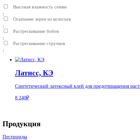
Высокая влажность семян
1
Осыпание зерен из колосьев
1
Растрескивание бобов
1
Растрескивание стручков
1
Латисс, КЭ
Синтетический латексный клей для предотвращения растр
8 240₽
Продукция
Пестициды