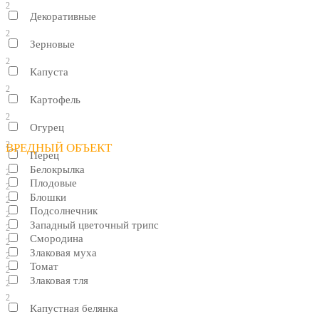
2
Декоративные
2
Зерновые
2
Капуста
2
Картофель
2
Огурец
2
ВРЕДНЫЙ ОБЪЕКТ
Перец
Белокрылка
2
Плодовые
2
Блошки
2
Подсолнечник
2
Западный цветочный трипс
2
Смородина
2
Злаковая муха
2
Томат
2
Злаковая тля
2
2
Капустная белянка