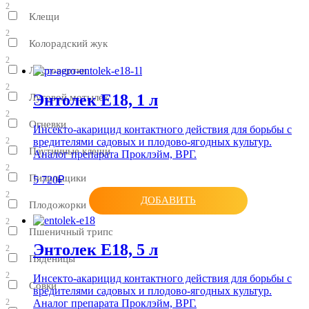
2
Клещи
2
Колорадский жук
2
Листовертки
2
Энтолек Е18, 1 л
Луговой мотылек
2
Огневки
Инсекто-акарицид контактного действия для борьбы с
вредителями садовых и плодово-ягодных культур.
2
Паутинные клещи
Аналог препарата Проклэйм, ВРГ.
2
Пилильщики
5 720₽
2
ДОБАВИТЬ
Плодожорки
2
Пшеничный трипс
Энтолек Е18, 5 л
2
Пяденицы
2
Инсекто-акарицид контактного действия для борьбы с
Совки
вредителями садовых и плодово-ягодных культур.
2
Аналог препарата Проклэйм, ВРГ.