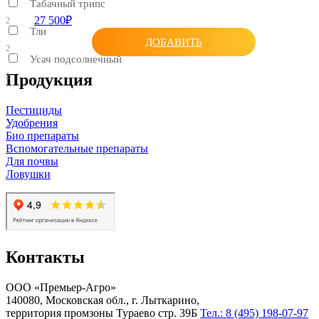
Табачный трипс
27 500₽
2
Тли
ДОБАВИТЬ
2
Усач подсолнечный
Продукция
2
Пестициды
Удобрения
Био препараты
Вспомогательные препараты
Для почвы
Ловушки
Контакты
ООО «Премьер-Агро»
140080, Московская обл., г. Лыткарино,
территория промзоны Тураево стр. 39Б
Тел.: 8 (495) 198-07-97