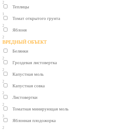
2
Теплицы
1
Томат открытого грунта
2
Яблоня
2
ВРЕДНЫЙ ОБЪЕКТ
Белянки
2
Гроздевая листовертка
2
Капустная моль
2
Капустная совка
2
Листовертки
2
Томатная минирующая моль
3
Яблонная плодожорка
2