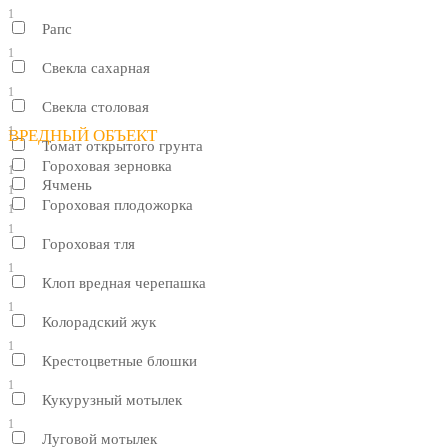
1
Рапс
1
Свекла сахарная
1
Свекла столовая
1
ВРЕДНЫЙ ОБЪЕКТ
Томат открытого грунта
Гороховая зерновка
1
Ячмень
1
Гороховая плодожорка
1
1
Гороховая тля
1
Клоп вредная черепашка
1
Колорадский жук
1
Крестоцветные блошки
1
Кукурузный мотылек
1
Луговой мотылек