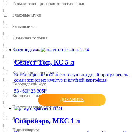
Гельминтоспориозная корневая гниль
1
Злаковые мухи
1
Злаковые тли
1
Каменная головня
1
Капустная моль
Распродажа!
1
Селест Топ, КС 5 л
Капустная совка
1
Клоп вредная черепашка
Комбинированный инсектофунгицидный протравитель
семян зерновых культур и клубней картофеля.
1
Колорадский жук
53 460₽
23 305₽
2
Корневая гниль
ДОБАВИТЬ
1
Крестоцветные блошки
2
Листовертки
Спарвиэро, МКС 1 л
1
Пирикуляриоз