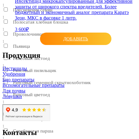
Инсектицид микрокапсулированный для эффективной
1
защиты от широкого спектра вредителей. Более
Плесневение семян
бюджетный и экономичный аналог препарата Каратэ
1
Зеон, МКС в фасовке 1 литр.
Полосатая хлебная блошка
3 600₽
1
Проволочники
ДОБАВИТЬ
1
Пьявица
Продукция
1
Рапсовый листоед
1
Пестициды
Рапсовый пилильщик
Удобрения
2
Био препараты
Рапсовый семенной скрытнохоботник
Вспомогательные препараты
1
Для почвы
Рапсовый цветоед
Ловушки
1
Ризоктониоз
1
Рисовый комарик
1
Серебристая парша
Контакты
1