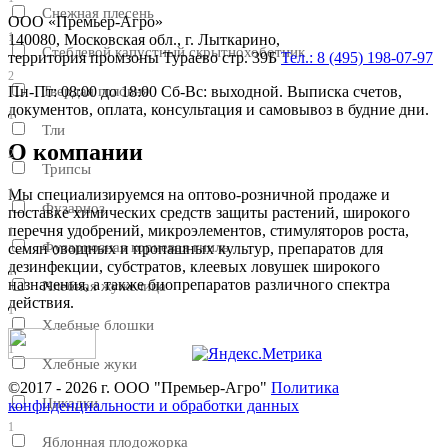
Снежная плесень
ООО «Премьер-Агро»
1
140080, Московская обл., г. Лыткарино,
Стеблевой капустный скрытнохоботник
территория промзоны Тураево стр. 39Б
Тел.: 8 (495) 198-07-97
2
Твердая головня
Пн-Пт: 08:00 до 18:00 Сб-Вс: выходной. Выписка счетов,
документов, оплата, консультация и самовывоз в будние дни.
1
Тли
О компании
2
Трипсы
1
Мы специализируемся на оптово-розничной продаже и
Фузариоз
поставке химических средств защиты растений, широкого
перечня удобрений, микроэлементов, стимуляторов роста,
1
Фузариозная корневая гниль
семян овощных и пропашных культур, препаратов для
дезинфекции, субстратов, клеевых ловушек широкого
1
назначения, а также биопрепаратов различного спектра
Хлебная жужелица
действия.
1
Хлебные блошки
1
Хлебные жуки
©2017 - 2026 г. ООО "Премьер-Агро"
Политика
1
Цикадки
конфиденциальности и обработки данных
1
Яблонная плодожорка