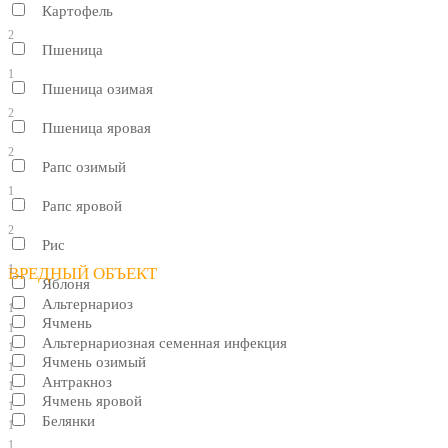
Картофель
2
Пшеница
1
Пшеница озимая
2
Пшеница яровая
2
Рапс озимый
1
Рапс яровой
2
Рис
1
ВРЕДНЫЙ ОБЪЕКТ
Яблоня
Альтернариоз
1
Ячмень
1
Альтернариозная семенная инфекция
1
Ячмень озимый
1
Антракноз
1
Ячмень яровой
1
Белянки
1
1