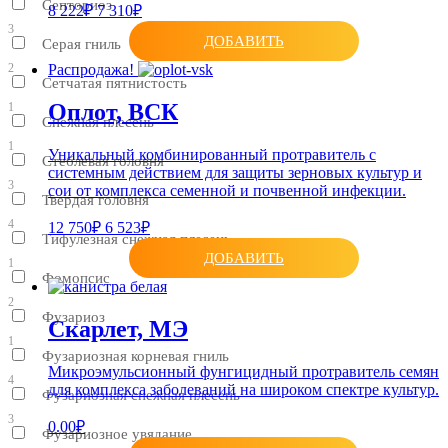
Септориоз
8 222₽
7 310₽
3
ДОБАВИТЬ
Серая гниль
2
Распродажа!
Сетчатая пятнистость
Оплот, ВСК
1
Снежная плесень
1
Уникальный комбинированный протравитель с
Стеблевая головня
системным действием для защиты зерновых культур и
3
сои от комплекса семенной и почвенной инфекции.
Твердая головня
4
12 750₽
6 523₽
Тифулезная снежная плесень
ДОБАВИТЬ
1
Фомопсис
2
Фузариоз
Скарлет, МЭ
1
Фузариозная корневая гниль
Микроэмульсионный фунгицидный протравитель семян
4
для комплекса заболеваний на широком спектре культур.
Фузариозная снежная плесень
3
0.00₽
Фузариозное увядание