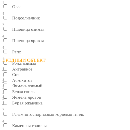
1
Овес
4
Подсолнечник
2
Пшеница озимая
4
Пшеница яровая
4
Рапс
1
ВРЕДНЫЙ ОБЪЕКТ
Рожь озимая
Антракноз
4
Соя
1
Аскохитоз
2
Ячмень озимый
2
Белая гниль
4
Ячмень яровой
2
Бурая ржавчина
4
2
Гельминтоспориозная корневая гниль
4
Каменная головня