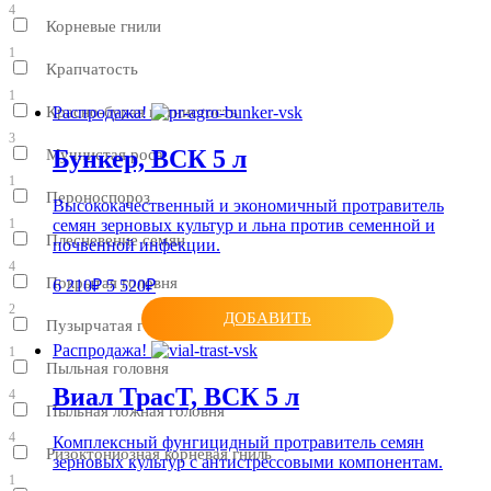
4
Корневые гнили
1
Крапчатость
1
Красно-бурая пятнистость
Распродажа!
3
Бункер, ВСК 5 л
Мучнистая роса
1
Пероноспороз
Высококачественный и экономичный протравитель
семян зерновых культур и льна против семенной и
1
Плесневение семян
почвенной инфекции.
4
Покрытая головня
6 210₽
5 520₽
2
ДОБАВИТЬ
Пузырчатая головня
Распродажа!
1
Пыльная головня
Виал ТрасТ, ВСК 5 л
4
Пыльная ложная головня
4
Комплексный фунгицидный протравитель семян
Ризоктониозная корневая гниль
зерновых культур с антистрессовыми компонентам.
1