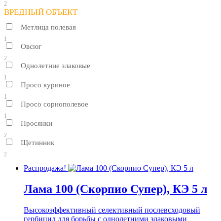
2
ВРЕДНЫЙ ОБЪЕКТ
Метлица полевая
1
Овсюг
2
Однолетние злаковые
1
Просо куриное
1
Просо сорнополевое
1
Просянки
2
Щетинник
2
Распродажа!
Лама 100 (Скорпио Супер), КЭ 5 л
Высокоэффективный селективный послевсходовый
гербицид для борьбы с однолетними злаковыми