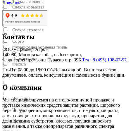
Твердая головня
Ловушки
1
Свекла кормовая
1
Фитофтороз
1
Свекла сахарная
1
Фомоз
1
Свекла столовая
1
Контакты
Фузариоз
1
Сорго
1
Фузариозная корневая гниль
1
ООО «Премьер-Агро»
Соя
1
140080, Московская обл., г. Лыткарино,
Церкоспороз
территория промзоны Тураево стр. 39Б
Тел.: 8 (495) 198-07-97
1
Фасоль
1
Пн-Пт: 08:00 до 18:00 Сб-Вс: выходной. Выписка счетов,
1
документов, оплата, консультация и самовывоз в будние дни.
Хвойные
1
О компании
Цветочные
1
Чечевица
Мы специализируемся на оптово-розничной продаже и
поставке химических средств защиты растений, широкого
1
Чина
перечня удобрений, микроэлементов, стимуляторов роста,
семян овощных и пропашных культур, препаратов для
1
дезинфекции, субстратов, клеевых ловушек широкого
Эспарцет
назначения, а также биопрепаратов различного спектра
1