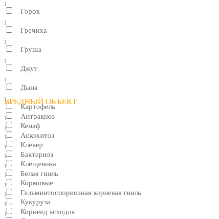
1
Горох
1
Гречиха
1
Груша
1
Джут
1
Дыня
1
ВРЕДНЫЙ ОБЪЕКТ
Картофель
Антракноз
1
Кенаф
1
Аскохитоз
1
Клевер
1
Бактериоз
1
Клещевина
1
Белая гниль
1
Кормовые
1
Гельминтоспориозная корневая гниль
1
Кукуруза
1
Корнеед всходов
1