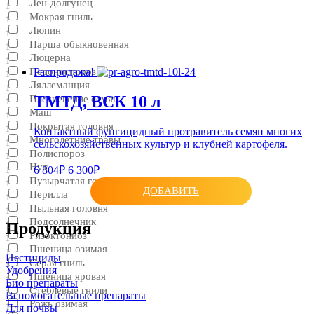
Лен-долгунец
1
Мокрая гниль
1
Люпин
1
Парша обыкновенная
1
Люцерна
1
Пероноспороз
Распродажа!
1
Ляллеманция
1
ТМТД, ВСК 10 л
Плесневение семян
1
Маш
1
Покрытая головня
1
Контактный фунгицидный протравитель семян многих
Многолетние травы
сельскохозяйственных культур и клубней картофеля.
1
Полиспороз
1
Нут
6 804₽
6 300₽
1
Пузырчатая головня
1
ДОБАВИТЬ
Перилла
1
Пыльная головня
1
Подсолнечник
Продукция
1
Ризоктониоз
1
Пшеница озимая
1
Пестициды
Серая гниль
1
Удобрения
Пшеница яровая
1
Био препараты
Стеблевые гнили
1
Вспомогательные препараты
Рожь озимая
1
Для почвы