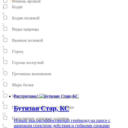
Ячмень яровой
Бодяг
1
4
Бодяк полевой
2
Виды щирицы
4
Вьюнок полевой
2
Горец
4
Горчак ползучий
1
Гречишка вьюнковая
7
Марь белая
1
Многолетние двудольные сорняки
Распродажа!
8
Бутизан Стар, КС
Однолетние двудольные сорняки
11
Однолетние злаковые сорняки
Новый высокоэффективный гербицид на рапсе с
широким спектром действия и гибкими сроками
2