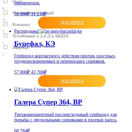
Осот
применения.
6
Подмаренник цепкий
58 980₽
31 250₽
11
ДОБАВИТЬ
Ромашка
Распродажа!
5
Устойчивые к 2,4-Д и МЦПА
Буцефал, КЭ
1
Щирица
1
Гербицид контактного действия против злостных,
трудноискоренимых и переросших сорняков.
57 000₽
43 700₽
ДОБАВИТЬ
Галера Супер 364, ВР
Трехкомпонентный послевсходовый гербицид для
борьбы с двудольными сорняками в посевах рапса.
68 784₽