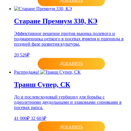
ДОБАВИТЬ
Старане Премиум 330, КЭ
Эффективное решение против вьюнка полевого и
подмаренника цепкого в посевах ячменя и пшеницы в
поздней фазе развития культуры.
20 526₽
ДОБАВИТЬ
Распродажа!
Транш Супер, СК
До и послевсходовый гербицид для борьбы с
однолетними двудольными и злаковыми сорняками в
посевах рапса.
41 000₽
32 603₽
ДОБАВИТЬ