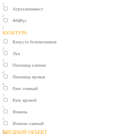
1
Агрохиминвест
1
ФМРус
1
КУЛЬТУРА
Капуста белокочанная
2
Лук
1
Пшеница озимая
4
Пшеница яровая
4
Рапс озимый
7
Рапс яровой
7
Ячмень
1
Ячмень озимый
1
ВРЕДНЫЙ ОБЪЕКТ